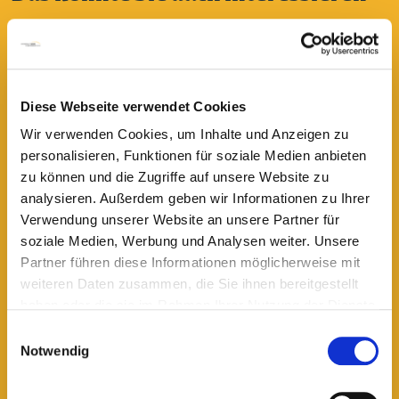
Diese Webseite verwendet Cookies
Wir verwenden Cookies, um Inhalte und Anzeigen zu
personalisieren, Funktionen für soziale Medien anbieten
zu können und die Zugriffe auf unsere Website zu
analysieren. Außerdem geben wir Informationen zu Ihrer
Verwendung unserer Website an unsere Partner für
soziale Medien, Werbung und Analysen weiter. Unsere
Abgehorcht
Partner führen diese Informationen möglicherweise mit
Abgehorcht (10): Im Zick-Zack um die
weiteren Daten zusammen, die Sie ihnen bereitgestellt
Aerosolwolken
haben oder die sie im Rahmen Ihrer Nutzung der Dienste
gesammelt haben.
Einwilligungsauswahl
Notwendig
lesen