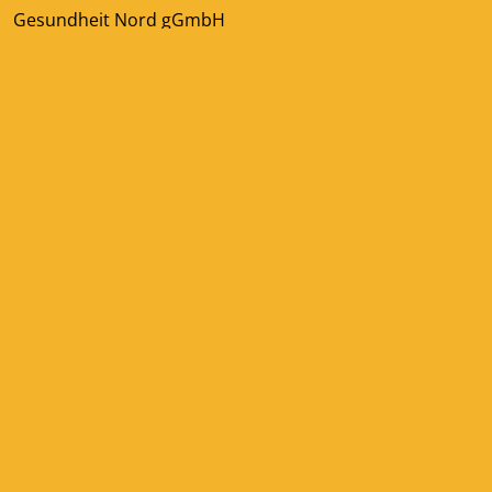
Gesundheit Nord gGmbH
Kurfürstenallee 130
28211 Bremen
Schreiben Sie uns
Gesundheit Nord – Klinikverbund Bremen
© gesundmal4
Impressum
Datenschutz
Haftungsausschluss