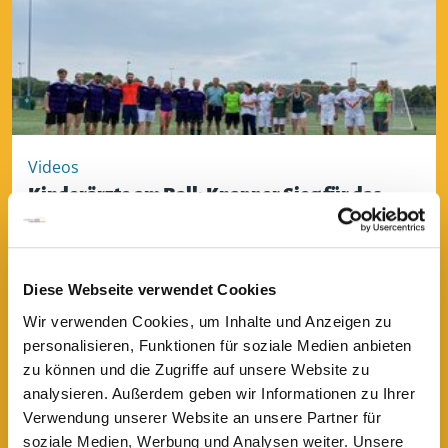
Videos
Kinderärzte am Ball: Knapper Sieg für das
Team Elki
Diese Webseite verwendet Cookies
lesen
Wir verwenden Cookies, um Inhalte und Anzeigen zu
personalisieren, Funktionen für soziale Medien anbieten
zu können und die Zugriffe auf unsere Website zu
Videosprechstunde | Wie Darmkrebs operiert
analysieren. Außerdem geben wir Informationen zu Ihrer
wird | Prof. Hüseyin Bektas
Verwendung unserer Website an unsere Partner für
Wenn Sie externe Videos von YouTube aktivieren, werden
soziale Medien, Werbung und Analysen weiter. Unsere