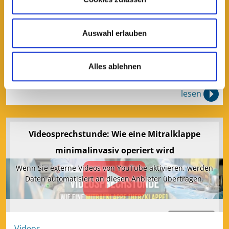
Aktivieren
Videos
Auswahl erlauben
Was tun gegen Migräne und Co?
Alles ablehnen
lesen
Videosprechstunde: Wie eine Mitralklappe
minimalinvasiv operiert wird
Wenn Sie externe Videos von YouTube aktivieren, werden
Daten automatisiert an diesen Anbieter übertragen.
Aktivieren
Videos