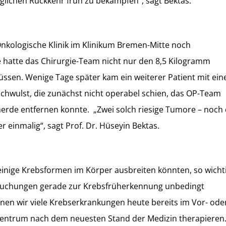
glichen Rückkehr früh zu bekämpfen“, sagt Bektas.
Onkologische Klinik im Klinikum Bremen-Mitte noch
hatte das Chirurgie-Team nicht nur den 8,5 Kilogramm
üssen. Wenige Tage später kam ein weiterer Patient mit ei
hwulst, die zunächst nicht operabel schien, das OP-Team
rherde entfernen konnte. „Zwei solch riesige Tumore – noch
er einmalig“, sagt Prof. Dr. Hüseyin Bektas.
einige Krebsformen im Körper ausbreiten könnten, so wichti
rsuchungen gerade zur Krebsfrüherkennung unbedingt
n wir viele Krebserkrankungen heute bereits im Vor- ode
entrum nach dem neuesten Stand der Medizin therapieren.