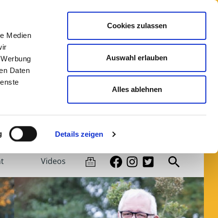
Leichte Sprache
Kontrast
Cookies zulassen
le Medien
ir
Auswahl erlauben
, Werbung
ren Daten
ienste
Alles ablehnen
nikum Bremen-Ost
|
Klinikum Links der Weser
g
Details zeigen
t
Videos