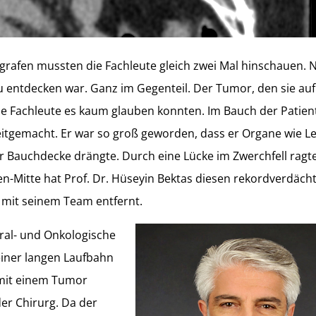
rafen mussten die Fachleute gleich zwei Mal hinschauen. N
zu entdecken war. Ganz im Gegenteil. Der Tumor, den sie au
die Fachleute es kaum glauben konnten. Im Bauch der Patien
eitgemacht. Er war so groß geworden, dass er Organe wie L
Bauchdecke drängte. Durch eine Lücke im Zwerchfell ragte
en-Mitte hat Prof. Dr. Hüseyin Bektas diesen rekordverdäch
 mit seinem Team entfernt.
zeral- und Onkologische
einer langen Laufbahn
l mit einem Tumor
der Chirurg. Da der