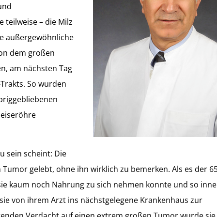
und
teilweise – die Milz
ine außergewöhnliche
 Von dem großen
len, am nächsten Tag
Trakts. So wurden
briggebliebenen
peiseröhre
 sein scheint: Die
Tumor gelebt, ohne ihn wirklich zu bemerken. Als es der 65
 sie kaum noch Nahrung zu sich nehmen konnte und so inne
ie von ihrem Arzt ins nächstgelegene Krankenhaus zur
genden Verdacht auf einen extrem großen Tumor wurde sie