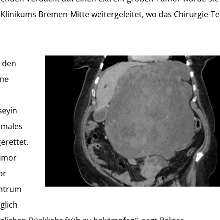
Klinikums Bremen-Mitte weitergeleitet, wo das Chirurgie-T
n den
ine
seyin
rmales
erettet.
Tumor
or
entrum
glich