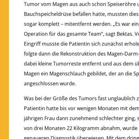
Tumor vom Magen aus auch schon Speiseröhre 
Bauchspeicheldrüse befallen hatte, mussten diese 
sogar komplett – mitentfernt werden. „Es war e
Operation für das gesamte Team“, sagt Bektas.
Eingriff musste die Patientin sich zunächst erho
folgte dann die Rekonstruktion des Magen-Darm-
dabei kleine Tumorreste entfernt und aus dem ü
Magen ein Magenschlauch gebildet, der an die S
angeschlossen wurde.
Was bei der Größe des Tumors fast unglaublich zu
Patientin hatte bis vor wenigen Monaten mit dem 
jährigen Frau dann zunehmend schlechter ging,
von drei Monaten 22 Kilogramm abnahm, wurde s
genaueren Diagnostik überwiesen. Mit dem drin