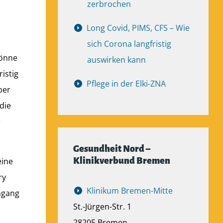
zerbrochen
Long Covid, PIMS, CFS – Wie
sich Corona langfristig
könne
auswirken kann
istig
Pflege in der Elki-ZNA
ber
die
r
Gesundheit Nord –
eine
Klinikverbund Bremen
ry
Klinikum Bremen-Mitte
mgang
St.-Jürgen-Str. 1
28205 Bremen