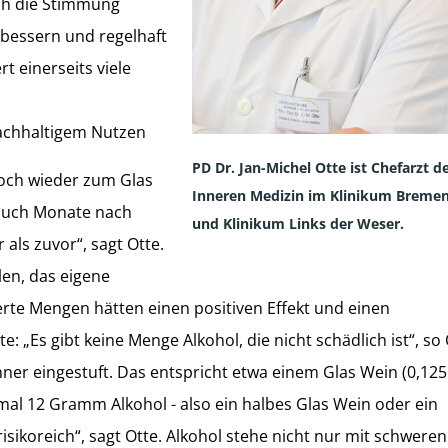
uch die Stimmung
erbessern und regelhaft
t einerseits viele
achhaltigem Nutzen
PD Dr. Jan-Michel Otte ist Chefarzt d
och wieder zum Glas
Inneren Medizin im Klinikum Breme
n auch Monate nach
und Klinikum Links der Weser.
als zuvor“, sagt Otte.
len, das eigene
erte Mengen hätten einen positiven Effekt und einen
 „Es gibt keine Menge Alkohol, die nicht schädlich ist“, so 
r eingestuft. Das entspricht etwa einem Glas Wein (0,125 
mal 12 Gramm Alkohol - also ein halbes Glas Wein oder ein
 risikoreich“, sagt Otte. Alkohol stehe nicht nur mit schweren