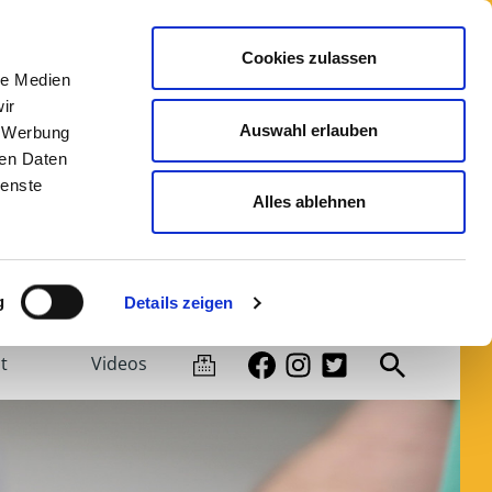
Leichte Sprache
Kontrast
Cookies zulassen
le Medien
ir
Auswahl erlauben
, Werbung
ren Daten
ienste
Alles ablehnen
nikum Bremen-Ost
|
Klinikum Links der Weser
g
Details zeigen
t
Videos