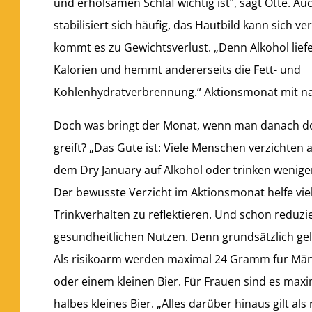
und erholsamen Schlaf wichtig ist“, sagt Otte. A
stabilisiert sich häufig, das Hautbild kann sich v
kommt es zu Gewichtsverlust. „Denn Alkohol liefer
Kalorien und hemmt andererseits die Fett- und
Kohlenhydratverbrennung.“ Aktionsmonat mit n
Doch was bringt der Monat, wenn man danach d
greift? „Das Gute ist: Viele Menschen verzichte
dem Dry January auf Alkohol oder trinken weniger 
Der bewusste Verzicht im Aktionsmonat helfe vie
Trinkverhalten zu reflektieren. Und schon reduzi
gesundheitlichen Nutzen. Denn grundsätzlich gelte:
Als risikoarm werden maximal 24 Gramm für Männe
oder einem kleinen Bier. Für Frauen sind es maxi
halbes kleines Bier. „Alles darüber hinaus gilt als